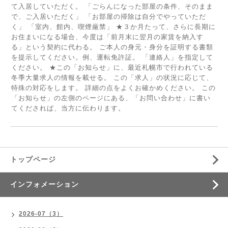
て入居していただく。 「ごらんになった部屋の条件、そのまま
で、ご入居いただく」 「お部屋の掃除は自分でやっていただ
く」 「室内、館内、喫煙厳禁」 ★３か月たって、さらに長期に
お住まいになる場合、今度は「前月末に翌月の家賃を納入す
る」という契約に代わる。 ご本人の身元・身分を証明する書類
を提示してください。例、運転免許証。 「連絡人」を指定して
ください。 ★この「お知らせ」に、最近札幌市で行われている
冬季大量求人の情報を載せる。 この「求人」の状況に応じて、
特殊の対応をします。 詳細の点をよくお確かめください。 この
「お知らせ」の左側のページにある、「お問い合わせ」に書い
てくだされば、当方に伝わります。
トップページ
インフォメーション
2026-07（3）