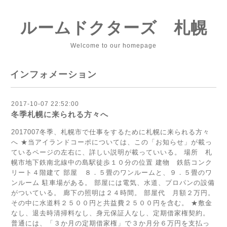
ルームドクターズ 札幌
Welcome to our homepage
インフォメーション
2017-10-07 22:52:00
冬季札幌に来られる方々へ
2017007冬季、札幌市で仕事をするために札幌に来られる方々
へ ★当アイランドコーポについては、この「お知らせ」が載っ
ているページの左右に、詳しい説明が載っていいる。 場所 札
幌市地下鉄南北線中の島駅徒歩１０分の位置 建物 鉄筋コンク
リート４階建て 部屋 ８．５畳のワンルームと、９．５畳のワ
ンルーム 駐車場がある。 部屋には電気、水道、プロパンの設備
がついている。 廊下の照明は２４時間。 部屋代 月額２万円。
その中に水道料２５００円と共益費２５００円を含む。 ★敷金
なし、退去時清掃料なし、身元保証人なし、定期借家権契約。
普通には、「３か月の定期借家権」で３か月分６万円を支払っ