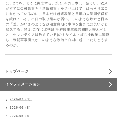
は、2つを、とくに懸念する。第１.今の日本は、危うい。欧米
がすでに金融政策を「超緩和策」を切り上げて、はっきり出口
に向かっているのに、日本だけ超緩和策と日銀の大量国債保有
を続けている。出口の取り組みが弱い。このような欧米と日本
の「差」がいまのような政治空白期に事件を生まねば良いがと
懸念する。第２.ご存じ北朝鮮(朝鮮民主主義共和国と呼ぶべし
と、セマンテクスは教えている)のミサイル・核兵器政策に関連
して米朝軍事衝突がこのような政治空白期に起こったらどうす
るのか。
トップページ
インフォメーション
2026-07（3）
2026-06（8）
2026-05（8）