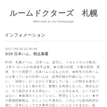
ルームドクターズ 札幌
Welcome to our homepage
インフォメーション
2017-09-29 22:30:00
9/29 日本ハム、弱点暴露
9/29 札幌ドーム。日本ハム、楽天に、ぐぢゃぐぢゃの敗北。
３対０.日ハムの先発投手は堀。★大量の出塁、大量の四球、死
球、すべて残塁で、日本ハム１点もとれず。★昨年の日本ハム
とは違っていまの日本ハムは、結局打線が打線になっていな
い。「頑張り」が一人ひとり孤立している。この弱点を楽天バ
ッテリーにうまく衝かれて、惨憺たる有様となった。残念なが
ら、そう批評せざるを得ない。「こんな日もある」という話で
はない。★政局のぐじゃぐじゃに、野球もぐじゃぐじゃ。★今
の衆議院解散は、ひじょうに不適当だ。このような政治的空白
期に、日本にとっての大事件が起こったらどうするのか。私