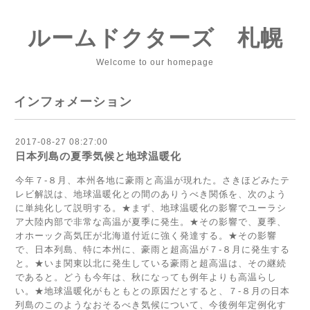
ルームドクターズ 札幌
Welcome to our homepage
インフォメーション
2017-08-27 08:27:00
日本列島の夏季気候と地球温暖化
今年７-８月、本州各地に豪雨と高温が現れた。さきほどみたテ
レビ解説は、地球温暖化との間のありうべき関係を、次のよう
に単純化して説明する。★まず、地球温暖化の影響でユーラシ
ア大陸内部で非常な高温が夏季に発生。★その影響で、夏季、
オホーック高気圧が北海道付近に強く発達する。★その影響
で、日本列島、特に本州に、豪雨と超高温が７-８月に発生する
と。★いま関東以北に発生している豪雨と超高温は、その継続
であると。どうも今年は、秋になっても例年よりも高温らし
い。★地球温暖化がもともとの原因だとすると、７-８月の日本
列島のこのようなおそるべき気候について、今後例年定例化す