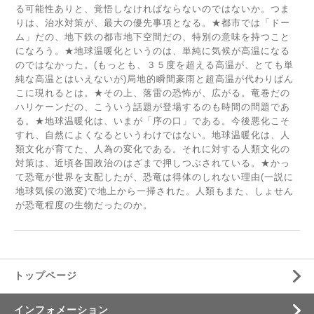
る可能性ありと、覚悟しなければならないのではないか。つま
りは、治水対策が、最大の優先事項となる。★都市では「ドー
ム」だの、地下鉄の都市地下空間だの、特別の意味を持つこと
になろう。★地球温暖化というのは、単純に気候が高温になる
のではなかった。(もっとも、３５度を超える高温が、とても単
純な高温とはいえないが)局地的瞬間豪雨と超高温が代わりばん
こに現れるとは。★その上、落雷の恐怖が、広がる。竜巻だの
ハリケーンだの、こういう話題が登場するのも時間の問題であ
る。★地球温暖化は、いまが「序の口」である。今後悪化こそ
すれ、自然によくなるというわけではない。地球温暖化は、人
類文化が育てた、人為の変化である。それに対する人類文化の
対策は、近頃各国政治のはざまで押しつぶされている。★かっ
て恐竜が世界を支配したが、恐竜は得体のしれない理由(一説に
地球気候の激変)で地上から一掃された。人類もまた、しょせん
が恐竜程度の生物だったのか。
トップページ
インフォメーション