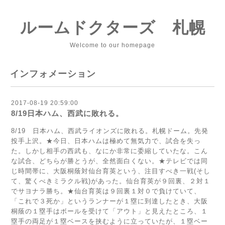
ルームドクターズ 札幌
Welcome to our homepage
インフォメーション
2017-08-19 20:59:00
8/19日本ハム、西武に敗れる。
8/19 日本ハム、西武ライオンズに敗れる。札幌ドーム。先発
投手上沢。★今日、日本ハムは極めて無気力で、試合を失っ
た。しかし相手の西武も、なにか非常に委縮していたな。こん
な試合、どちらが勝とうが、全然面白くない。★テレビでは同
じ時間帯に、大阪桐蔭対仙台育英という、注目すべき一戦(そし
て、驚くべきミラクル戦)があった。仙台育英が９回裏、２対１
でサヨナラ勝ち。★仙台育英は９回裏１対０で負けていて、
「これで３死か」というランナーが１塁に到達したとき、大阪
桐蔭の１塁手はボールを受けて「アウト」と見えたところ、１
塁手の両足が１塁ベースを挟むように立っていたが、１塁ベー