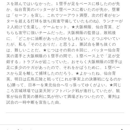
スを踏んではいなかった。１塁手が足をベースに移したのが先
か、仙台育英のバッターが１塁ベースに着いたのが先か。塁審
は「セーフ」を宣し、これでツーアウト満塁。次の打者がセン
ターを超える打球を放ち(前進守備していたものね)、ランナーが
２人続けて生還し、ゲームセット。★大阪桐蔭、仙台育英、ど
ちらも攻守に強いチームだった。大阪桐蔭の監督は、敗戦後
に、「どこかに油断があったのかもしれない」とつぶやいてい
たが、私も「そのとおりだ」と思うよ。勝試合を勝ち抜くの
は、難しいことだ。★じつはその前の８回に、バッター仙台育
英の選手と大阪桐蔭の１塁手の間で、１塁ベース上で「足が交
錯する」トラブルが起こっていた。おそらく大阪桐蔭の1塁手は
足に多少のケガがあったので、それをかばうために、１塁ベー
スから足を離して捕球したのだろう。★よかったね、仙台育
英。明日は広島広陵と戦って(これが事実上の決勝戦になるのか
も)勝って、日本一を東北仙台へ引っ張ってゆくがよい。★同じ
ころ宮城球場では楽天対ソフトバンク戦が進行していたが、観
客が仙台育英の勝利に気が付いて満場ざわついたので、審判は
試合の一時中断を宣告した由。