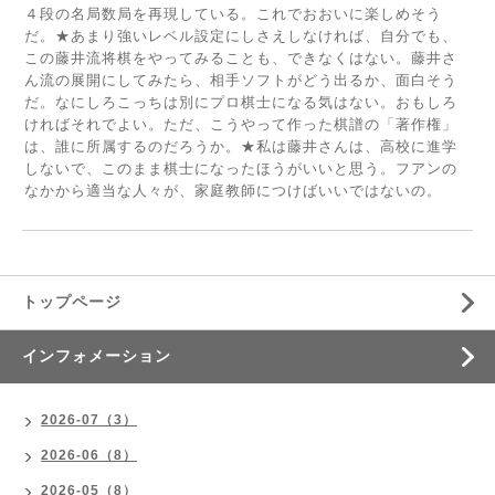
４段の名局数局を再現している。これでおおいに楽しめそう
だ。★あまり強いレベル設定にしさえしなければ、自分でも、
この藤井流将棋をやってみることも、できなくはない。藤井さ
ん流の展開にしてみたら、相手ソフトがどう出るか、面白そう
だ。なにしろこっちは別にプロ棋士になる気はない。おもしろ
ければそれでよい。ただ、こうやって作った棋譜の「著作権」
は、誰に所属するのだろうか。★私は藤井さんは、高校に進学
しないで、このまま棋士になったほうがいいと思う。フアンの
なかから適当な人々が、家庭教師につけばいいではないの。
トップページ
インフォメーション
2026-07（3）
2026-06（8）
2026-05（8）