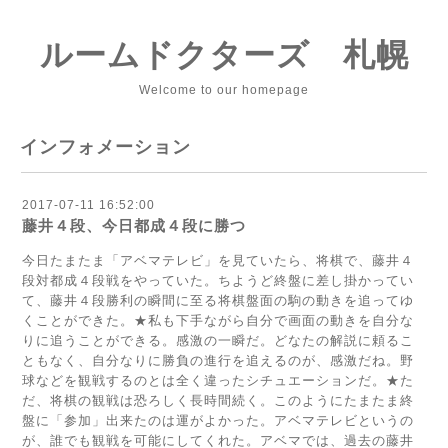
ルームドクターズ 札幌
Welcome to our homepage
インフォメーション
2017-07-11 16:52:00
藤井４段、今日都成４段に勝つ
今日たまたま「アベマテレビ」を見ていたら、将棋で、藤井４
段対都成４段戦をやっていた。ちようど終盤に差し掛かってい
て、藤井４段勝利の瞬間に至る将棋盤面の駒の動きを追ってゆ
くことができた。★私も下手ながら自分で画面の動きを自分な
りに追うことができる。感激の一瞬だ。どなたの解説に頼るこ
ともなく、自分なりに勝負の進行を追えるのが、感激だね。野
球などを観戦するのとは全く違ったシチュエーションだ。★た
だ、将棋の観戦は恐ろしく長時間続く。このようにたまたま終
盤に「参加」出来たのは運がよかった。アベマテレビというの
が、誰でも観戦を可能にしてくれた。アベマでは、過去の藤井