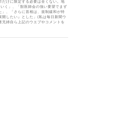
市だけに限定する必要は全くない。地
ていく」、「獣医師会の強い要望でまず
た」、「さらに首相は、規制緩和が特
展開したい』とした」(私は毎日新聞ウ
諸兄姉自ら上記のウエブやコメントを