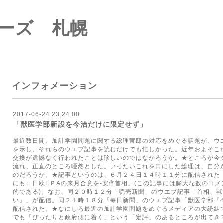
ーズ 札幌
インフォメーション
2017-06-24 23:24:00
「獣医学部新設を今治だけに限定せず」
最近数日間、加計学園問題に関する総理官邸の対応をめぐる話題が、ウ
を示し、それらのウエブ記事を読むだけでも忙しかった。近年およそこ
交換が遺憾なく行われたことは珍しいのではなかろうか。★ところが今
流れ、正直のところ唖然とした。いったいこれを口にした総理は、自分
のだろうか。★記事というのは、６月２４日１４時１１分に配信された
にも＝日欧EＰAの来月合意を-安倍首相」(この記事には膨大な数のコ
的である)。なお、同２０時１２分「読売新聞」のウエブ記事「首相、
い』」が配信。同２１時１８分「毎日新聞」のウエブ記事「獣医学部『
配信された。★なにしろ最近の加計学園問題をめぐるメディアの大紛糾
でも「ぴったりと政府側に着く」という「定評」のあるところが出てき