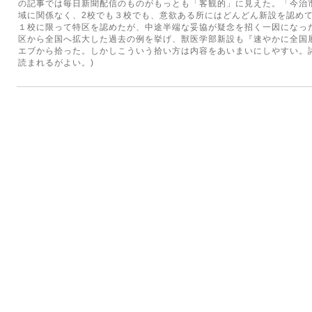
の記事では毎日新聞配信のものがもっとも「客観的」に見えた。「今治
域に関係なく、2校でも３校でも、意欲ある所にはどんどん新設を認め
１校に限って特区を認めたが、中途半端な妥協が疑念を招く一因になっ
区から全国へ拡大した過去の例を挙げ、獣医学部新設も『速やかに全国
エブから拾った。しかしこういう拾い方は内容をあいまいにしやすい。
読まれるがよい。)