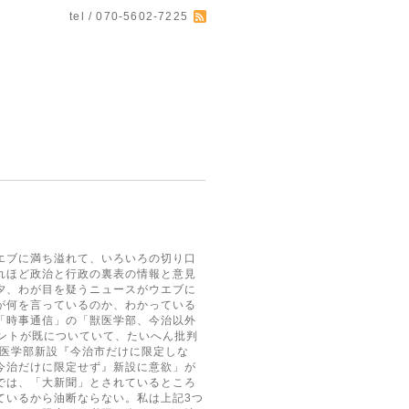
tel / 070-5602-7225
エブに満ち溢れて、いろいろの切り口
れほど政治と行政の裏表の情報と意見
夕、わが目を疑うニュースがウエブに
が何を言っているのか、わかっている
「時事通信」の「獣医学部、今治以外
メントが既についていて、たいへん批判
獣医学部新設『今治市だけに限定しな
今治だけに限定せず』新設に意欲」が
では、「大新聞」とされているところ
ているから油断ならない。私は上記3つ