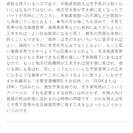
産税を得ているハズであり、不動産税収入は市予算の３割ぐら
いにはなるのではないか。他方空き家か空き家に近くなったア
パートが市内にごろごろし、不動産税額への不満などが普段か
ら渦巻いているとおもう。★市の方が値ごろを決めて、子育て
世帯や生活保護世帯、身障者世帯などに有利にあてがうように
工夫すれば、よい社会政策になると思う。都市の荒廃を未然に
防ぐこともできる。「条件」は市の方がいろいろに提示すれば
よい。値段だって別に市営住宅なみでなくともよい、もっと低
い価格水準でもやりようでは応募がえられよう。生活保護世帯
などはもともと支給できる公費が厳しい予算制限下にあるはず
なので、もっと地方行政機関が工夫すれば貸す側に喜ばれ、借
りる側にも喜ばれ、市にとってもたいへんな予算使用上の工夫
になるような施策が十二分にありうるように思うよ。いかがで
すか札幌市も「主要交通機関5-６分以内」の「2LDKまたは
2DK」で試みたら。激安予算企画でね。空き家同然のこういう
アパートが、それを必要とする住民には向かわず、外国人向け
無届の民泊民宿に流れるのは時間の問題です。それを例えば安
く子育て世帯や生活保護世帯に渡す工夫をなさったらどうかと
いうのです。