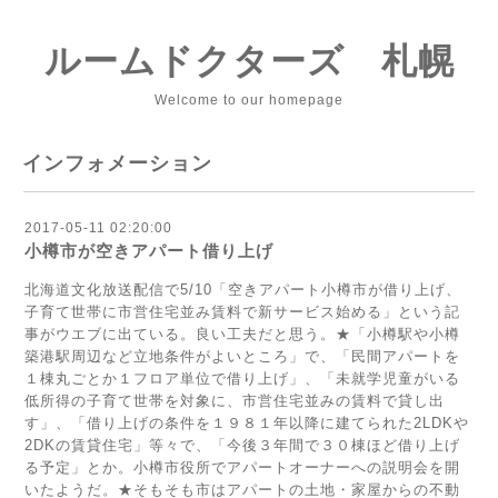
ルームドクターズ 札幌
Welcome to our homepage
インフォメーション
2017-05-11 02:20:00
小樽市が空きアパート借り上げ
北海道文化放送配信で5/10「空きアパート小樽市が借り上げ、
子育て世帯に市営住宅並み賃料で新サービス始める」という記
事がウエブに出ている。良い工夫だと思う。★「小樽駅や小樽
築港駅周辺など立地条件がよいところ」で、「民間アパートを
１棟丸ごとか１フロア単位で借り上げ」、「未就学児童がいる
低所得の子育て世帯を対象に、市営住宅並みの賃料で貸し出
す」、「借り上げの条件を１９８１年以降に建てられた2LDKや
2DKの賃貸住宅」等々で、「今後３年間で３０棟ほど借り上げ
る予定」とか。小樽市役所でアパートオーナーへの説明会を開
いたようだ。★そもそも市はアパートの土地・家屋からの不動