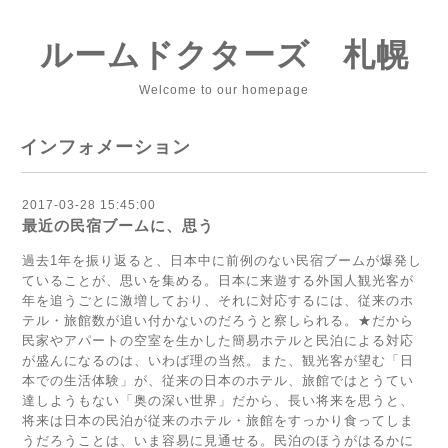
ルームドクターズ 札幌
Welcome to our homepage
インフォメーション
2017-03-28 15:45:00
最近の民宿ブームに、思う
過去1年を振り返ると、日本中に前例のない民宿ブームが爆発し
ていることが、思いを集める。日本に来遊する外国人観光客が
年を追うごとに激増しており、それに対応するには、従来のホ
テル・旅館数が追い付かないのだろうと察しられる。★だから
民家やアパートの空室を生かした簡易ホテルと民泊による対応
が盛んになるのは、いわば理の当然。また、観光客が望む「日
本での生活体験」が、従来の日本のホテル、旅館ではとうてい
達しようもない「奥の深い世界」だから、長い将来を思うと、
将来は日本の民泊が従来のホテル・旅館をすっかり食ってしま
うだろうことは、いま容易に見通せる。民泊のほうがはるかに