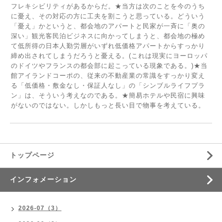
フレキシビリティがあるからだ。★当方は次のことを今のうち
に憂え、その対応の方に工夫を割こうと思っている。どういう
「憂え」かというと、都会地のアパートと民家が一斉に「奥の
深い」観光客民泊ビジネスに向かってしまうと、都会地の極め
て低所得の日本人勤労層がいずれ低価格アパートからすっかり
締め出されてしまうだろうと憂える。(これは現実にヨーロッパ
のドイツやフランスの都会部に起こっている現象である。)★当
館アイランドコーポの、従来の不動産業の常識をすっかり変え
る「低価格・敷金なし・保証人なし」の「シンブルライフプラ
ン」は、そういう考えなのである。★簡易ホテルや民宿に興味
がないのではない。しかしもっと長い目で物事を考えている。
トップページ
インフォメーション
2026-07（3）