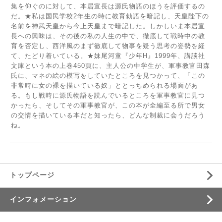
集を仰ぐのに対して、本居宣長は源氏物語のほうを評価するの
だ。★私は国民学校2年生の時に教育勅語を暗記し、天皇陛下の
名前を神武天皇から今上天皇まで暗記した。しかしいま本居宣
長への興味は、その後の私の人生の中で、徹底して戦時中の教
育を否定し、西洋風のまず徹底して物事を疑う思考の姿勢を経
て、たどり着いている。★妹尾河童『少年H』1999年、講談社
文庫という本の上巻450頁に、主人公の中学生が、軍事教官田森
氏に、マネの絵の模写をしていたところを見つかって、「この
非常時に女の裸を描いている奴」ととっちめられる場面があ
る。もし戦時に源氏物語を読んでいるところを軍事教官に見つ
かったら、そしてその軍事教官が、この本が全編至る所で男女
の交情を描いている本だと知ったら、どんな制裁に会うだろう
ね。
トップページ
インフォメーション