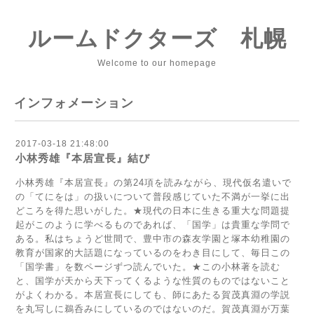
ルームドクターズ 札幌
Welcome to our homepage
インフォメーション
2017-03-18 21:48:00
小林秀雄『本居宣長』結び
小林秀雄『本居宣長』の第24項を読みながら、現代仮名遣いで
の「てにをは」の扱いについて普段感じていた不満が一挙に出
どころを得た思いがした。★現代の日本に生きる重大な問題提
起がこのように学べるものであれば、「国学」は貴重な学問で
ある。私はちょうど世間で、豊中市の森友学園と塚本幼稚園の
教育が国家的大話題になっているのをわき目にして、毎日この
「国学書」を数ページずつ読んでいた。★この小林著を読む
と、国学が天から天下ってくるような性質のものではないこと
がよくわかる。本居宣長にしても、師にあたる賀茂真淵の学説
を丸写しに鵜呑みにしているのではないのだ。賀茂真淵が万葉