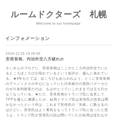
ルームドクターズ 札幌
Welcome to our homepage
インフォメーション
2016-11-25 19:26:00
安倍首相、内治外交八方破れか
さいきんのブログに、安倍首相はここのところ内治外交でいた
るところほころびが現れているという批評が、盛んに表れてい
る。★4年もたてば、ほころびもあらわれよう。とくに安倍首相
のアベノミクスの中心になっていた日本銀行の黒田バズーカだ
のゼロ金利政策だのは、もはやとうていこのままでは立ち行か
なくなっている。★ただ、安倍首相がトランプ氏に会見して、
ТPPを盛んに擁護したが、結局トランプ氏は安倍氏の忠告は聞
かなかったという件は、これまで安倍氏の「失政」に数えるの
はひどい。安倍氏はよく勇気をもってトランプ氏に会ったと思
うよ。トランプ氏が安倍氏の話は聞いていたが結局は従わなか