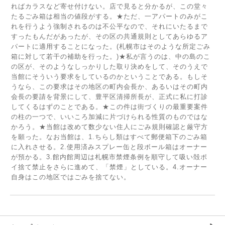
ればカラスなど寄せ付けない。店で見ると分かるが、この堂々
たるごみ箱は相当の値段がする。★ただ、一アパートのみがこ
れを行うよう強制されるのは不公平なので、それにいたるまで
すったもんだがあったが、その区の共通規則としてあらゆるア
パートに適用することになった。(札幌市はそのような所定ごみ
箱に対して若干の補助を行った。)★私が言うのは、中の島のこ
の区が、そのようなしっかりした取り決めをして、そのうえで
当館にそういう要求をしているのかということである。もしそ
うなら、この要求はその地区の町内会長か、あるいはその町内
会長の要請を背景にして、豊平区清掃所長が、正式に私に打診
してくるはずのことである。★この件は街づくりの最重要案件
の柱の一つで、いいころ加減に片づけられる性質のものではな
かろう。★当館は改めて数少ない住人にごみ規則確認と厳守方
を願った。なお当館は、1.ちらし類はすべて郵便箱下のごみ箱
に入れさせる。2.使用済みスプレー缶と段ボール箱はオーナー
が預かる。3.館内館周辺は札幌市禁煙条例を順守して吸い殻ポ
イ捨て禁止をさらに進めて、「禁煙」としている。4.オーナー
自身はこの地区ではごみを捨てない。