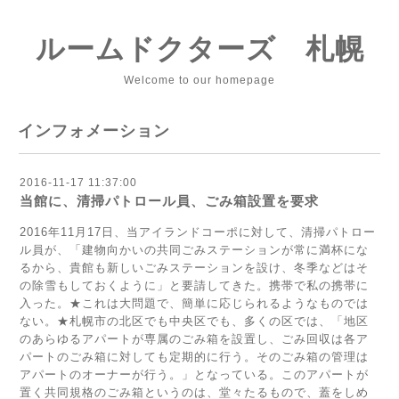
ルームドクターズ 札幌
Welcome to our homepage
インフォメーション
2016-11-17 11:37:00
当館に、清掃パトロール員、ごみ箱設置を要求
2016年11月17日、当アイランドコーポに対して、清掃パトロー
ル員が、「建物向かいの共同ごみステーションが常に満杯にな
るから、貴館も新しいごみステーションを設け、冬季などはそ
の除雪もしておくように」と要請してきた。携帯で私の携帯に
入った。★これは大問題で、簡単に応じられるようなものでは
ない。★札幌市の北区でも中央区でも、多くの区では、「地区
のあらゆるアパートが専属のごみ箱を設置し、ごみ回収は各ア
パートのごみ箱に対しても定期的に行う。そのごみ箱の管理は
アパートのオーナーが行う。」となっている。このアパートが
置く共同規格のごみ箱というのは、堂々たるもので、蓋をしめ