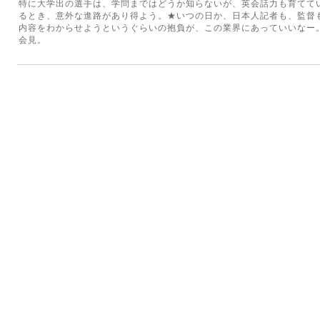
特に大学出の選手は、学問まではどうか知らないが、英会話力も育てて
るとき、意外な進路があり得よう。★いつの日か、日本人記者も、監督
内容をわからせようというぐらいの抱負が、この業界にあっていいなー
会見。