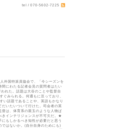
tel / 070-5602-7225
団法人外国特派員協会で、「今シーズンを
時間にわたる記者会見の質問者はたい
行われた。話題は大谷のことや監督自
とすぐみられる。何通もに亘っており、
やすい話題であることや、英語もかなり
てだいたいついて行けた。司会者の英
監督は、体育系の親玉のような人物ば
べきインテリジェンスが不可欠だ。★
手にもしかるべき知性が必要だと思う
ではないか。(自分自身のためにも)