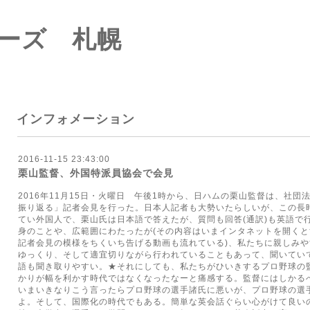
ーズ 札幌
インフォメーション
2016-11-15 23:43:00
栗山監督、外国特派員協会で会見
2016年11月15日・火曜日 午後1時から、日ハムの栗山監督は、社
振り返る」記者会見を行った。日本人記者も大勢いたらしいが、この長
てい外国人で、栗山氏は日本語で答えたが、質問も回答(通訳)も英語で
身のことや、広範囲にわたったが(その内容はいまインタネットを開く
記者会見の模様をちくいち告げる動画も流れている)、私たちに親しみ
ゆっくり、そして適宜切りながら行われていることもあって、聞いてい
語も聞き取りやすい。★それにしても、私たちがひいきするプロ野球の
かりが幅を利かす時代ではなくなったなーと痛感する。監督にはしかる
いまいきなりこう言ったらプロ野球の選手諸氏に悪いが、プロ野球の選
よ。そして、国際化の時代でもある。簡単な英会話ぐらい心がけて良いの