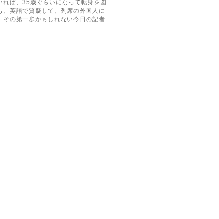
いれば、35歳ぐらいになって転身を図
も、英語で質疑して、列席の外国人に
。その第一歩かもしれない今日の記者