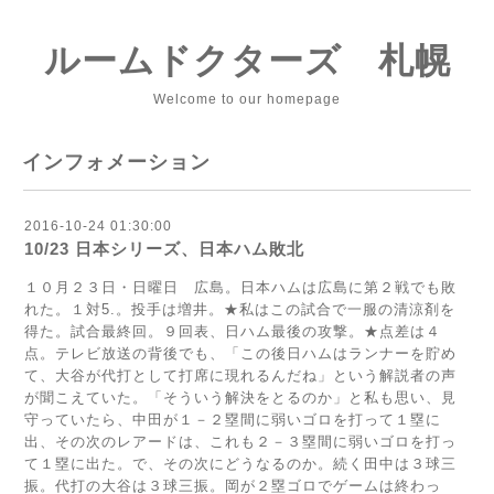
ルームドクターズ 札幌
Welcome to our homepage
インフォメーション
2016-10-24 01:30:00
10/23 日本シリーズ、日本ハム敗北
１０月２３日・日曜日 広島。日本ハムは広島に第２戦でも敗
れた。１対5.。投手は増井。★私はこの試合で一服の清涼剤を
得た。試合最終回。９回表、日ハム最後の攻撃。★点差は４
点。テレビ放送の背後でも、「この後日ハムはランナーを貯め
て、大谷が代打として打席に現れるんだね」という解説者の声
が聞こえていた。「そういう解決をとるのか」と私も思い、見
守っていたら、中田が１－２塁間に弱いゴロを打って１塁に
出、その次のレアードは、これも２－３塁間に弱いゴロを打っ
て１塁に出た。で、その次にどうなるのか。続く田中は３球三
振。代打の大谷は３球三振。岡が２塁ゴロでゲームは終わっ