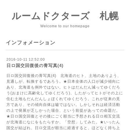
ルームドクターズ 札幌
Welcome to our homepage
インフォメーション
2016-10-11 12:52:00
日ロ国交回復後の青写真(4)
日ロ国交回復後の青写真(4) 北海道のヒト、土地のありよう、
見通しが、転換するであろう。★日本全体の人口が減少傾向に
あり、北海道も例外ではない。ヒトはだんだん減ってゆくだろ
う(おまけに高齢化してゆくだろう)、したがってヒトがその上に
住む土地もだんだんしょぼくれてゆくだろう。これが従来の見
方であり、その傾向自体は嘘ではない。しかしそれは経済活動
の上で発展が乏しかった場合、という前提があっての命題だ。
★日ロ国交回復とその後にごく順当に予想される日ロ相互交流
が北海道になにをもたらすか、「空想」してみた。★いったん
国交が結ばれ、日ロ交流が順当に経過すると、ほどなく持ち上