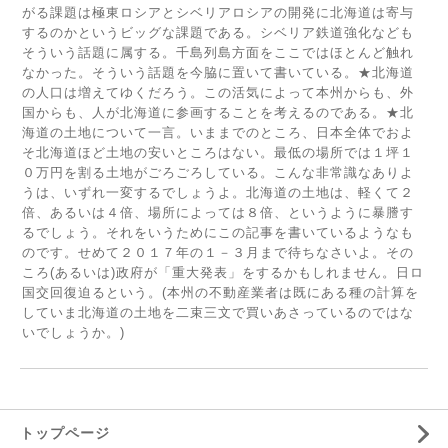
がる課題は極東ロシアとシベリアロシアの開発に北海道は寄与
するのかというビッグな課題である。シベリア鉄道強化なども
そういう話題に属する。千島列島方面をここではほとんど触れ
なかった。そういう話題を今脇に置いて書いている。★北海道
の人口は増えてゆくだろう。この活気によって本州からも、外
国からも、人が北海道に参画することを考えるのである。★北
海道の土地について一言。いままでのところ、日本全体でおよ
そ北海道ほど土地の安いところはない。最低の場所では１坪１
０万円を割る土地がごろごろしている。こんな非常識なありよ
うは、いずれ一変するでしょうよ。北海道の土地は、軽くて２
倍、あるいは４倍、場所によっては８倍、というように暴謄す
るでしょう。それをいうためにこの記事を書いているようなも
のです。せめて２０１７年の１－３月まで待ちなさいよ。その
ころ(あるいは)政府が「重大発表」をするかもしれません。日ロ
国交回復迫るという。(本州の不動産業者は既にある種の計算を
していま北海道の土地を二束三文で買いあさっているのではな
いでしょうか。)
トップページ