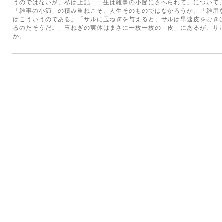
うのではないが、私は上記「一生は雑事の小節にさへられて」について
「雑事の小節」の積み重ねこそ、人生そのものではなかろうか。「雑用
はこういうのである。「サルに玉ねぎを与えると、サルは早速皮をむき
るのだそうだ。」玉ねぎの実体はまさに一枚一枚の「皮」にあるが、サ
か。