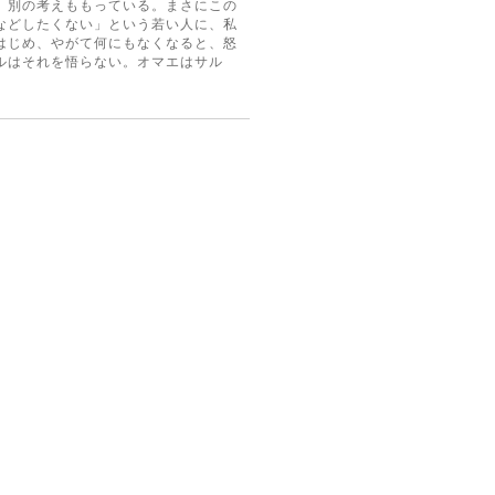
、別の考えももっている。まさにこの
などしたくない」という若い人に、私
はじめ、やがて何にもなくなると、怒
ルはそれを悟らない。オマエはサル