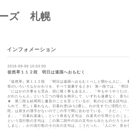
ーズ 札幌
インフォメーション
2016-09-06 10:03:00
徒然草１１２段 明日は遠国へおもむく
『徒然草』第１１２段 「明日は遠国へおもむくべしと聞かん人に」 
世のいろいろなかかわりを、すべて放棄するとき) 第一段では、「明
「にはかの大事をも営み、切に嘆く事もある人」、「年もやうやうたけ
がれたらん人」という三つの場合を例示して、いずれも遠慮なく、直ち
★ 第二段も結局同じ趣旨のことを言っているが、私の心に残る語句は
られて、空しく暮れなん。日暮れ塗(みち)通し。わが生すでに瑳陀たり
陀」は原文の漢字がないのでこの字で間に合わせている。「さだ」。「
ま」。「日暮れ道遠し」という有名な文句は、白楽天の引用だとのこと
という流行歌の文句は、この第二段中の次の文句から出たものだろうか
しまじ。」かの流行歌のその次の文句は、こうだった。「人にや、見せ