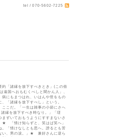
tel / 070-5602-7225
要約「諸縁を放下すべきとき」(この俗
日は遠国へおもむくべしと聞かん人」、
、病にもまつはれ、いはんや世をもの
に、「諸縁を放下すべし」という。
、ここだ。「一生は雑事の小節にさへ
。諸縁を放下すべき時なり。」「瑳
つまずいておもうようにすすまないさ
。★ 「情け知らずと、笑はば笑へ」
ね。「情けなしとも思へ。謗るとも苦
ない、男の涙。」★ 兼好さんに逆ら