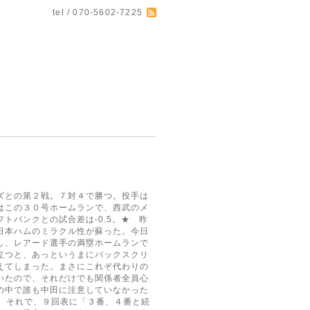
tel / 070-5602-7225
ズとの第２戦。７対４で勝つ。投手は
はこの３０号ホームランで、西武のメ
トバンクとの試合差は-0.5。★ 昨
日本ハムのミラクル性が蘇った。今日
し、レアード選手の満塁ホームランで
立つと、あっというまにバックスクリ
えてしまった。まさにこれぞ代わりの
いたので、それだけでも関係者全員心
の中で誰も中田に注意していなかった
)。それで、９回表に「３番、４番と続