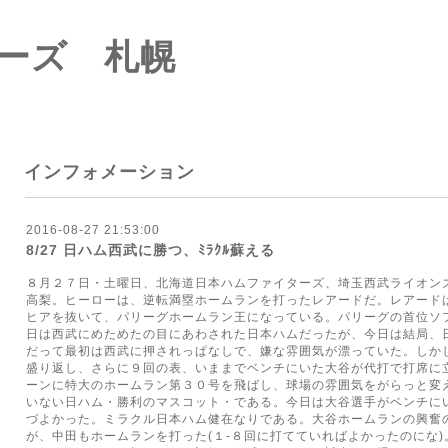
ーズ 札幌
インフォメーション
2016-08-27 21:53:00
8/27 日ハム西武に勝つ、ﾐﾗｸﾙ蘇える
８月２７日・土曜日、北海道日本ハムファイターズ、埼玉西武ライオン
高梨。ヒーローは、逆転満塁ホームランを打ったレアードだ。レアード
ヒアを抜いて、パリーグホームラン王になっている。パリーグの首位ソフ
日は西武にめためたの目にあわされた日本ハムだったが、今日は結局、
だって最初は西武に押されっぱなしで、嫌な雰囲気が漂っていた。しか
盛り返し、さらに９回の表、いままでベンチにいた大谷が代打で打席に
ーンに特大のホームラン第３０号を飛ばし、球場の雰囲気をがらっと変
いない日ハム・勝利のマスコット・である。今日は大谷選手がベンチに
づよかった。ミラクル日本ハム健在なりである。大谷ホームランの興奮
が、中田もホームランを打った(１-８回に打てていればよかったのにな