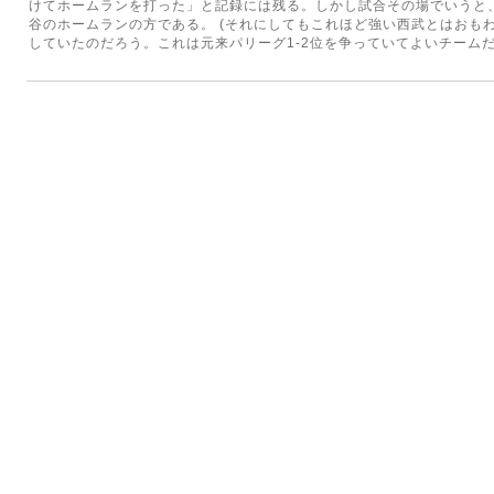
けてホームランを打った」と記録には残る。しかし試合その場でいうと
谷のホームランの方である。 (それにしてもこれほど強い西武とはおも
していたのだろう。これは元来パリーグ1-2位を争っていてよいチームだ