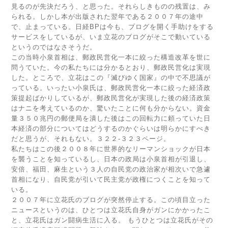
見るのが先決だろう、と思った。それらしきものの残置は、み
られる。しかし本が出版された翌年である２００７年の途中
で、止まっている。日経BPは今も、ブログを開く手助けをする
サービスをしているが、いま立花のブログがそこで動いている
というのではなさそうだ。
この当時小泉首相は、郵政民営化一本に絞った構造改革を世に
問うていた。今の私たちには分かるとおり、郵政民営化は実現
した。ところで、立花はこの『滅びゆく国家』の中で不思議が
っている。いったい小泉氏は、郵政民営化一本に絞った経済政
策提起ばかりしているが、郵政民営化が実現した後の経済政策
はナニを考えているのか、驚いたことに何も分からない。資金
量３５０兆円の郵便局を潰した後はこの回転力に頼っていた日
本経済の部分についてはどうするのかぐらいは明らかにすべき
だと思うが、それもない。３２２‐３２３ページ。
私たちはこの後２００８年に世界的なリーマンショックが日本
を襲うことを知っているし、日本の政局は小泉首相が引退し、
安倍、福田、麻生という３人の自民党の政治家が相次いで急遽
首相になり、自民党が引いて民主党が政権につくことを知って
いる。
２００７年に立花氏のブログが突然停止する。この頃目立った
ニュースというのは、ひとつは立花氏自身がガンにかかったこ
と、立花氏はガン闘病生活に入る。 もうひとつは立花氏がその