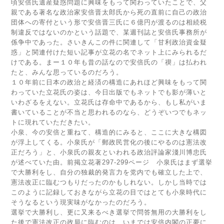
頃安倍氏遺産疑惑問題に興味をもって関わっていたことで、父
親である著名な政治家安倍晋太郎氏から死の直前に自己の政治
団体への寄付という形で安倍晋三氏に６億円が渡るのは相続税
制違反ではないのかという話題で、某週刊誌と安倍氏事務所が
係争中であった。さいきんこの件に関連して「甘利政治資金疑
惑」と関連付けた短い記事が立花の名でネット上にみられるだ
けである。まー１０年も昔の話なので安倍氏の「禊」は払われ
たと、みんな思っているのだろう。
１０年前に日本の政治と経済の構造にあれほど興味をもって関
わっていた立花氏の姿は、今日出版でもネットでも影が薄いと
いわざるをえない。立花氏は存命中であるから、もし私がいま
書いていることが不当と思われるのなら、どうぞいつでもネッ
トに現れていただきたい。
小泉、今の安倍と重ねて、構造的にみると、ここに大きな構図
が浮上してくる。小泉氏が「郵政民営化の後にやるのは憲法改
正だろう」と、小泉氏の親友といわれる政治評論家淺川博忠氏
が述べていた由。前掲立花著297-299ページ 小泉氏はまず選挙
で大勝利をし、自分の独裁的発言力を党内でも確立した上で、
憲法改正に臨むつもりだったのかもしれない。しかし当時では
このように記録しておきながら立花の目ではとても小泉時代に
そうなるという現実味がなかったのだろう。
選挙で大勝利し、更に又来るべき選挙で問答無用の大勝利をし
た後で憲法改正の政局に臨むのは、いまでは安倍内閣の正夢に