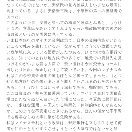
なっているではないか。安倍氏の党内独裁力もいまなら最高に
高まっている。まさに安倍晋三氏は、小泉氏の第１の後継者で
あった。
このように小泉、安倍と並べての構造的改革とみると、もうひ
とつの、立花氏がみたくてもみえなかった郵政民営化の後の経
済政策というのが国民に見えてくる。
いま日本銀行のマイナス金利政策で、日本の金融構造がいたる
ところで軋みを生じているが、なかんずくとうてい放置できな
い危険域に入っている箇所がふたつある。ひとつは地方銀行で
ある。知ってのとおり地方銀行の多くが、地元での貸付先を見
つけるのがいまも昔も大変で、勢い溢れる余裕資金をコールに
出したり日銀に預金したりして凌いでいる。今回のマイナス金
利はこの余裕資金運用の道をほとんど奪ってしまった。（とつ
ぜん地方銀行の合併がまたまた取りざたされるのもそのためで
ある。）もうひとつはいっそう深刻である。郵貯銀行である。
ここは資金の７割を国債運用していた。マイナス金利で国債市
場はただならぬひん曲がった市場になった。今更急に郵貯銀行
が、「多様な運用」を工夫する時間的・体制的ゆとりがあるの
か。このような不安定なときであるから、ほんの僅かな不手際
でも容易ならぬ大事に繋がる危険がある。
私はマイナス金利という政策は、郵貯銀行を立ち往生させて何
者かにのっとりやすくさせようという大陰謀ではないかと疑