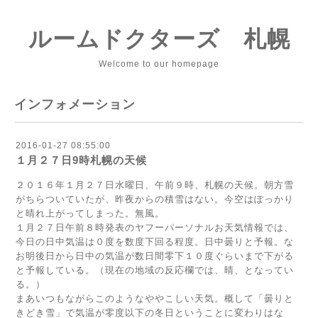
ルームドクターズ 札幌
Welcome to our homepage
インフォメーション
2016-01-27 08:55:00
１月２７日9時札幌の天候
２０１６年１月２７日水曜日、午前９時、札幌の天候。朝方雪
がちらついていたが、昨夜からの積雪はない。今空はぽっかり
と晴れ上がってしまった。無風。
１月２７日午前８時発表のヤフーパーソナルお天気情報では、
今日の日中気温は０度を数度下回る程度。日中曇りと予報。な
お明後日から日中の気温が数日間零下１０度ぐらいまで下がる
と予報している。（現在の地域の反応欄では、晴、となってい
る。）
まあいつもながらこのようなややこしい天気。概して「曇りと
きどき雪」で気温が零度以下の冬日ということに変わりはな