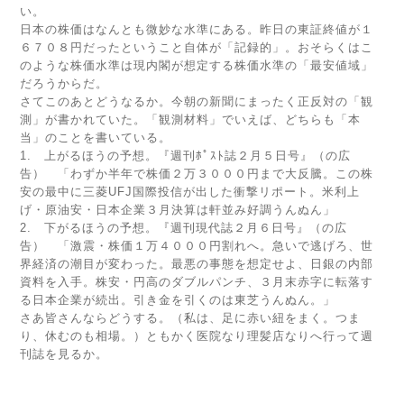
い。
日本の株価はなんとも微妙な水準にある。昨日の東証終値が１
６７０８円だったということ自体が「記録的」。おそらくはこ
のような株価水準は現内閣が想定する株価水準の「最安値域」
だろうからだ。
さてこのあとどうなるか。今朝の新聞にまったく正反対の「観
測」が書かれていた。「観測材料」でいえば、どちらも「本
当」のことを書いている。
1. 上がるほうの予想。『週刊ﾎﾟｽﾄ誌２月５日号』（の広
告） 「わずか半年で株価２万３０００円まで大反騰。この株
安の最中に三菱UFJ国際投信が出した衝撃リポート。米利上
げ・原油安・日本企業３月決算は軒並み好調うんぬん」
2. 下がるほうの予想。『週刊現代誌２月６日号』（の広
告） 「激震・株価１万４０００円割れへ。急いで逃げろ、世
界経済の潮目が変わった。最悪の事態を想定せよ、日銀の内部
資料を入手。株安・円高のダブルパンチ、３月末赤字に転落す
る日本企業が続出。引き金を引くのは東芝うんぬん。」
さあ皆さんならどうする。（私は、足に赤い紐をまく。つま
り、休むのも相場。）ともかく医院なり理髪店なりへ行って週
刊誌を見るか。