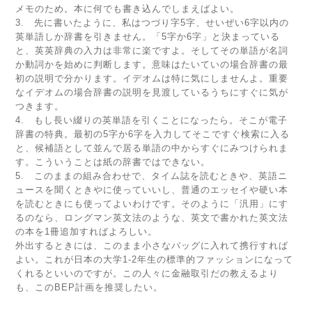
メモのため。本に何でも書き込んでしまえばよい。
3. 先に書いたように、私はつづり字5字、せいぜい6字以内の
英単語しか辞書を引きません。「5字か6字」と決まっている
と、英英辞典の入力は非常に楽ですよ。そしてその単語が名詞
か動詞かを始めに判断します。意味はたいていの場合辞書の最
初の説明で分かります。イデオムは特に気にしませんよ。重要
なイデオムの場合辞書の説明を見渡しているうちにすぐに気が
つきます。
4. もし長い綴りの英単語を引くことになったら。そこが電子
辞書の特典。最初の5字か6字を入力してそこですぐ検索に入る
と、候補語として並んで居る単語の中からすぐにみつけられま
す。こういうことは紙の辞書ではできない。
5. このままの組み合わせで、タイム誌を読むときや、英語ニ
ュースを聞くときやに使っていいし、普通のエッセイや硬い本
を読むときにも使ってよいわけです。そのように「汎用」にす
るのなら、ロングマン英文法のような、英文で書かれた英文法
の本を1冊追加すればよろしい。
外出するときには、このまま小さなバッグに入れて携行すれば
よい。これが日本の大学1‐2年生の標準的ファッションになって
くれるといいのですが。この人々に金融取引だの教えるより
も、このBEP計画を推奨したい。